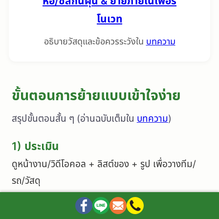
ห่อ/ซีลกันฝุ่น & ย้ายภายในเพื่อรี
โนเวท
อธิบายวัสดุและข้อควรระวังใน
บทความ
ขั้นตอนการย้ายแบบเข้าใจง่าย
สรุปขั้นตอนสั้น ๆ (อ่านฉบับเต็มใน
บทความ
)
1) ประเมิน
ดูหน้างาน/วิดีโอคอล + ลิสต์ของ + รูป เพื่อวางทีม/
รถ/วัสดุ
2) วางแผน
กำหนดลำดับงาน ประสานนิติฯ เรื่องลิฟต์/เวลา/ที่จอด