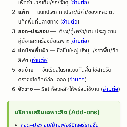
เพื่อคำนวณทีม/รถ/วัสดุ (
อ่านต่อ
)
แพ็ค
— แยกประเภท เปราะ/มีค่า/ของเหลว ติด
แท็กพื้นที่ปลายทาง (
อ่านต่อ
)
ถอด–ประกอบ
— เตียง/ตู้/ครัว/บานประตู ตาม
คู่มือและเครื่องมือเฉพาะ (
อ่านต่อ
)
ปกป้องพื้นผิว
— ซีลชิ้นใหญ่ บังมุม/รองพื้น/ซีล
ลิฟต์ (
อ่านต่อ
)
ขนย้าย
— จัดเรียงในรถแบบกันสั่น ใช้สายรัด
ตรวจเช็คลิสต์ก่อนออก (
อ่านต่อ
)
จัดวาง
— Set ห้องหลักให้พร้อมใช้งาน (
อ่านต่อ
)
บริการเสริมเฉพาะกิจ (Add-ons)
ถอด–ประกอบ/ย้ายเฟอร์นิเจอร์รายชิ้น