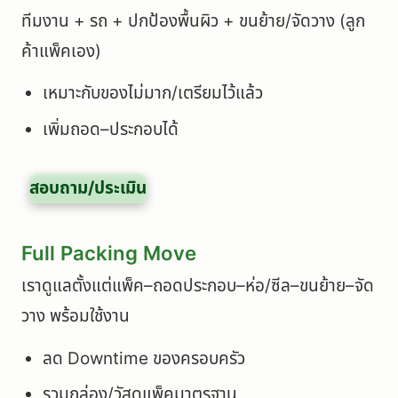
ทีมงาน + รถ + ปกป้องพื้นผิว + ขนย้าย/จัดวาง (ลูก
ค้าแพ็คเอง)
เหมาะกับของไม่มาก/เตรียมไว้แล้ว
เพิ่มถอด–ประกอบได้
สอบถาม/ประเมิน
Full Packing Move
เราดูแลตั้งแต่แพ็ค–ถอดประกอบ–ห่อ/ซีล–ขนย้าย–จัด
วาง พร้อมใช้งาน
ลด Downtime ของครอบครัว
รวมกล่อง/วัสดุแพ็คมาตรฐาน