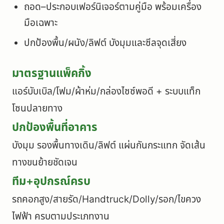
ถอด–ประกอบเฟอร์นิเจอร์ตามคู่มือ พร้อมเครื่อง
มือเฉพาะ
ปกป้องพื้น/ผนัง/ลิฟต์ บังมุมและซีลจุดเสี่ยง
มาตรฐานแพ็คกิ้ง
แอร์บับเบิล/โฟม/ผ้าห่ม/กล่องไซซ์พอดี + ระบบแท็ก
โซนปลายทาง
ปกป้องพื้นที่อาคาร
บังมุม รองพื้นทางเดิน/ลิฟต์ แผ่นกันกระแทก จัดเส้น
ทางขนย้ายชัดเจน
ทีม+อุปกรณ์ครบ
รถคอกสูง/สายรัด/Handtruck/Dolly/รอก/ไขควง
ไฟฟ้า ครบตามประเภทงาน