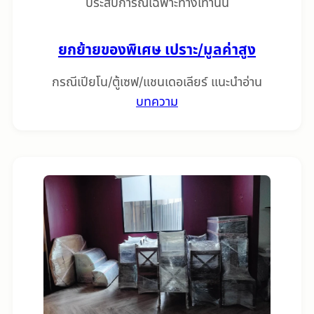
ประสบการณ์เฉพาะทางเท่านั้น
ยกย้ายของพิเศษ เปราะ/มูลค่าสูง
กรณีเปียโน/ตู้เซฟ/แชนเดอเลียร์ แนะนำอ่าน
บทความ